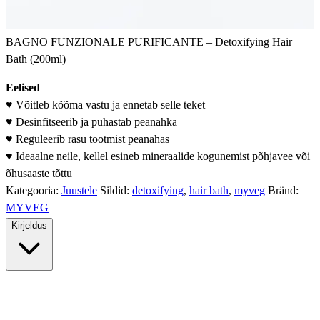
BAGNO FUNZIONALE PURIFICANTE – Detoxifying Hair
Bath (200ml)
Eelised
♥ Võitleb kõõma vastu ja ennetab selle teket
♥ Desinfitseerib ja puhastab peanahka
♥ Reguleerib rasu tootmist peanahas
♥ Ideaalne neile, kellel esineb mineraalide kogunemist põhjavee või
õhusaaste tõttu
Kategooria:
Juustele
Sildid:
detoxifying
,
hair bath
,
myveg
Bränd:
MYVEG
Kirjeldus