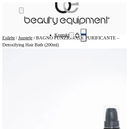
Mine
otse
sisu
juurde
Kontakt
Esileht
/
Juustele
/ BAGNO FUNZIONALE PURIFICANTE –
Detoxifying Hair Bath (200ml)